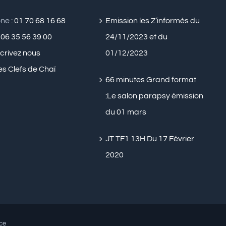
ne :
01 70 68 16 68
Emission les Z’informés du
:
06 35 56 39 00
24/11/2023 et du
crivez nous
01/12/2023
es Clefs de Chaï
66 minutes Grand format
:Le salon parapsy émission
du 01 mars
JT TF1 13H Du 17 Février
2020
ce