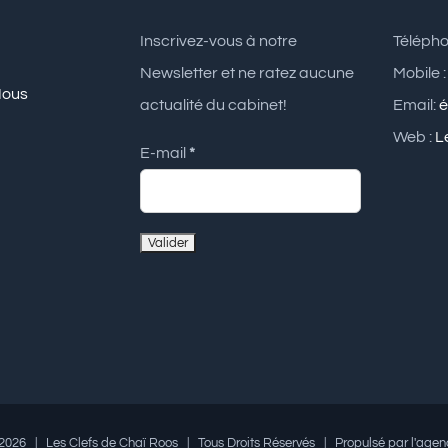
Inscrivez-vous à notre
Télépho
Newsletter et ne ratez aucune
Mobile 
Nous
actualité du cabinet!
Email:
é
Web :
L
E-mail
*
2026 | Les Clefs de Chaï Roos | Tous Droits Réservés | Propulsé par l'agen